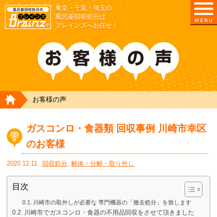
東京・千葉・埼玉の
東京/埼玉/千葉/神奈川の 風呂釜撤去・取外し・処
風呂釜回収処分は
ブレインズへお任せ！
HOME
お客様の声
ガスコンロ・食器類 回収事例 川崎市幸区
のお客様
2020.12.11
回収処分
,
解体・分解・取り外し
目次
川崎市の取外しが必要な 専門機器の「撤去処分」を致します
川崎市でガスコンロ・食器の不用品回収をさせて頂きました