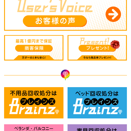
不用品回収処分はBrainz-ブレインズ
ベ