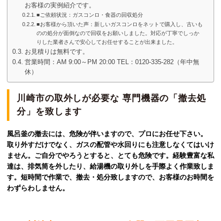
お客様の実例紹介です。
■ご依頼状況：ガスコンロ・食器の回収処分
■お客様から頂いた声：新しいガスコンロをネットで購入し、古いも
のの処分が面倒なので回収をお願いしました。対応が丁寧でしっか
りした業者さんで安心してお任せすることが出来ました。
お見積りは無料です。
営業時間：AM 9:00～PM 20:00 TEL：0120-335-282（年中無
休）
川崎市の
取外しが必要な 専門機器の「撤去処
分」を致します
風呂釜の撤去には、危険が伴いますので、プロにお任せ下さい。
取り外すだけでなく、ガスの配管や水回りにも注意しなくてはいけ
ません。ご自分でやろうとすると、とても危険です。経験豊富な私
達は、排気筒を外したり、給湯機の取り外しを手際よく作業致しま
す。短時間で作業で、撤去・処分致しますので、お客様のお時間を
わずらわしません。