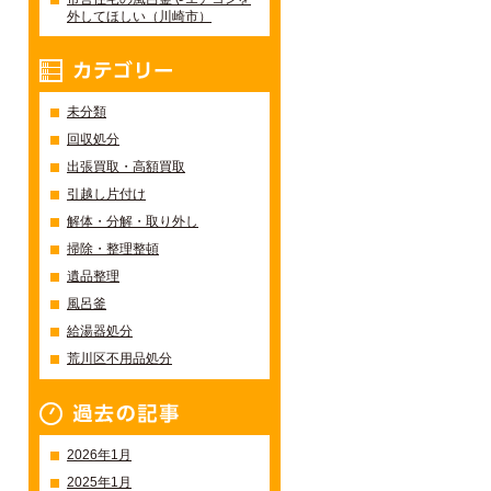
外してほしい（川崎市）
カテゴリー
未分類
回収処分
出張買取・高額買取
引越し片付け
解体・分解・取り外し
掃除・整理整頓
遺品整理
風呂釜
給湯器処分
荒川区不用品処分
過去の記事一覧
2026年1月
2025年1月