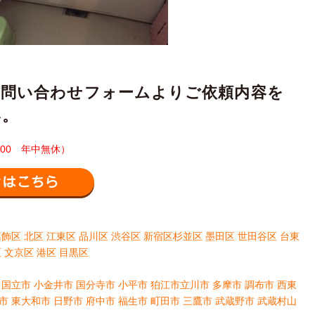
お問い合わせフォームよりご依頼内容を
い。
0：00 年中無休）
メールでお問い合わせはこちら
葛飾区
北区
江東区
品川区
渋谷区
新宿区
杉並区
墨田区
世田谷区
台東
区
文京区
港区
目黒区
国立市
小金井市
国分寺市
小平市
狛江市
立川市
多摩市
調布市
西東
市
東大和市
日野市
府中市
福生市
町田市
三鷹市
武蔵野市
武蔵村山