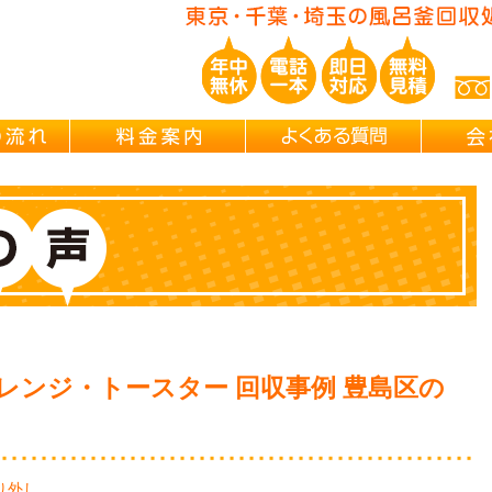
玉/千葉/神奈川の 風呂釜撤去・取外し・処分・引越し片付け・遺品整理
ご依頼の流れ
料金案内
よくある
レンジ・トースター 回収事例 豊島区の
り外し