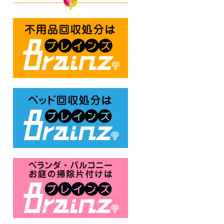
不用品回収処分はBrainz-ブレ
ベッド回収処分はBrainz-ブレ
ベランダ・バルコニー・お庭の掃