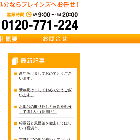
・リサイクル Brainz 取扱い 【風呂釜・浴槽・給湯器・バスタブ
東京・千葉・埼玉の風呂釜回
営業時間：AM 9:00～PM 20:0
質問
会社概要
お問合せ
最新記事
新年あけましておめでとうござ
います。
新年明けましておめでとうござ
います。
お風呂の取り外しと家具を処分
してほしい（荒川区）
給湯器と風呂釜を撤去してほし
い（横浜市）
市営住宅の風呂釜やエアコンを