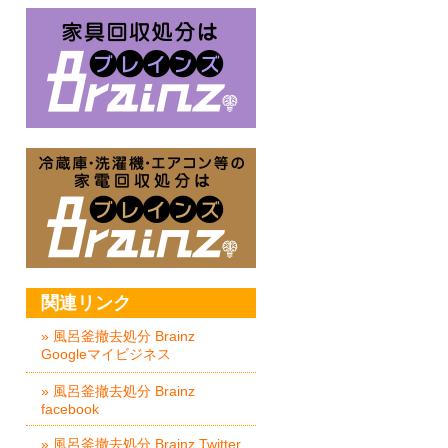
家具回収処分はBrainz-ブレイ
冷蔵庫・洗濯機・エアコン等の家
関連リンク
» 風呂釜撤去処分 Brainz
Googleマイビジネス
» 風呂釜撤去処分 Brainz
facebook
» 風呂釜撤去処分 Brainz Twitter