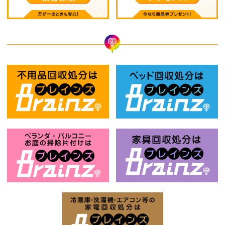
不用品回収処分はBrainz-ブレインズ
ベ
ベランダ・バルコニー・お庭の掃除片付け
家