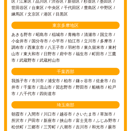
区
江東区
品川区
渋谷区
新宿区
杉並区
墨田区
世田谷区
台東区
中央区
千代田区
豊島区
中野区
練馬区
文京区
港区
目黒区
東京多摩地区
あきる野市
昭島市
稲城市
青梅市
清瀬市
国立市
小金井市
国分寺市
小平市
狛江市
立川市
多摩市
調布市
西東京市
八王子市
羽村市
東久留米市
東村
山市
東大和市
日野市
府中市
福生市
町田市
三鷹
市
武蔵野市
武蔵村山市
千葉西部
我孫子市
市川市
浦安市
柏市
鎌ヶ谷市
佐倉市
白
井市
千葉市
流山市
習志野市
野田市
船橋市
松戸
市
八千代市
四街道市
埼玉南部
朝霞市
入間市
川口市
越谷市
さいたま市
草加市
所沢市
戸田市
新座市
挟山市
富士見市
ふじみ野市
松伏町
三郷市
三芳町
八潮市
吉川市
和光市
蕨市