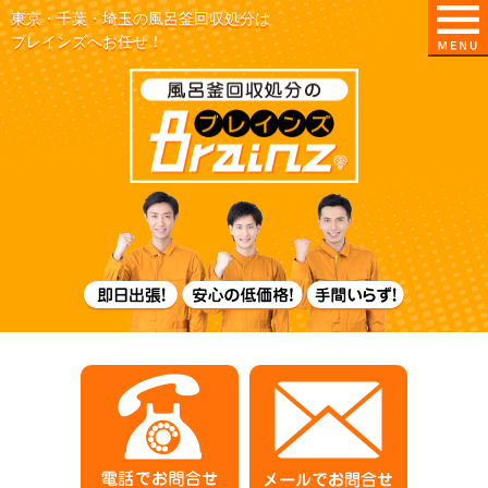
東京・千葉・埼玉の風呂釜回収処分は
ブレインズへお任せ！
東京/埼玉/千葉
即日出張！
電話でお問合せ
メールでお