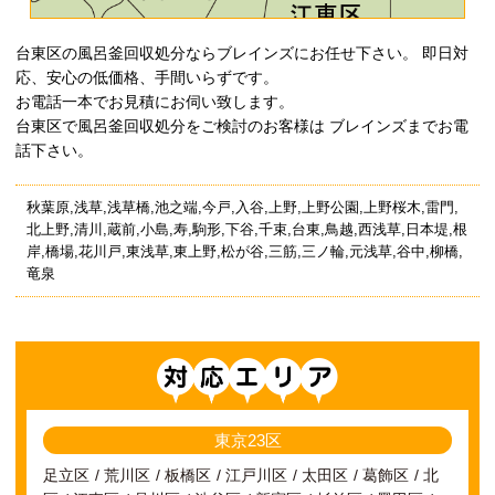
台東区の風呂釜回収処分ならブレインズにお任せ下さい。 即日対
応、安心の低価格、手間いらずです。
お電話一本でお見積にお伺い致します。
台東区で風呂釜回収処分をご検討のお客様は ブレインズまでお電
話下さい。
秋葉原,浅草,浅草橋,池之端,今戸,入谷,上野,上野公園,上野桜木,雷門,
北上野,清川,蔵前,小島,寿,駒形,下谷,千束,台東,鳥越,西浅草,日本堤,根
岸,橋場,花川戸,東浅草,東上野,松が谷,三筋,三ノ輪,元浅草,谷中,柳橋,
竜泉
対応エリア
東京23区
足立区
荒川区
板橋区
江戸川区
太田区
葛飾区
北