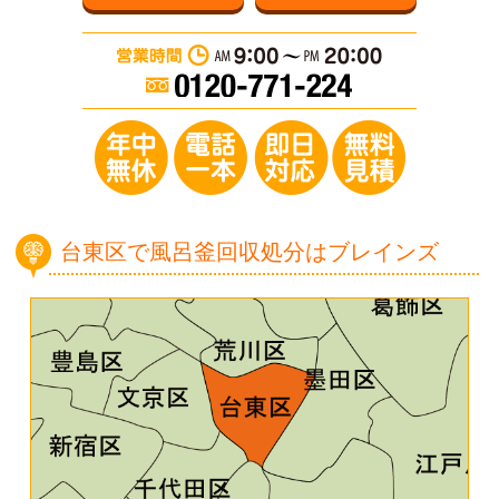
営業時間：AM 9:0
年中無休／電
台東区で風呂釜回収処分はブレインズ