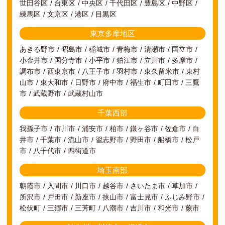
世田谷区
台東区
中央区
千代田区
豊島区
中野区
練馬区
文京区
港区
目黒区
東京多摩地区
あきる野市
昭島市
稲城市
青梅市
清瀬市
国立市
小金井市
国分寺市
小平市
狛江市
立川市
多摩市
調布市
西東京市
八王子市
羽村市
東久留米市
東村
山市
東大和市
日野市
府中市
福生市
町田市
三鷹
市
武蔵野市
武蔵村山市
千葉西部
我孫子市
市川市
浦安市
柏市
鎌ヶ谷市
佐倉市
白
井市
千葉市
流山市
習志野市
野田市
船橋市
松戸
市
八千代市
四街道市
埼玉南部
朝霞市
入間市
川口市
越谷市
さいたま市
草加市
所沢市
戸田市
新座市
挟山市
富士見市
ふじみ野市
松伏町
三郷市
三芳町
八潮市
吉川市
和光市
蕨市