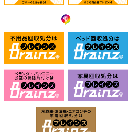
不用品回収処分はBrainz-ブレインズ
ベ
ベランダ・バルコニー・お庭の掃除片付け
家