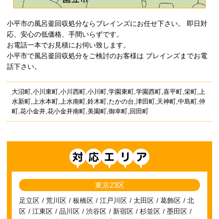
小平市の風呂釜回収処分ならブレインズにお任せ下さい。 即日対
応、安心の低価格、手間いらずです。
お電話一本でお見積にお伺い致します。
小平市で風呂釜回収処分をご検討のお客様は ブレインズまでお電
話下さい。
大沼町,小川東町,小川西町,小川町,学園東町,学園西町,喜平町,栄町,上
水新町,上水本町,上水南町,鈴木町,たかの台,津田町,天神町,中島町,仲
町,花小金井,花小金井南町,美園町,御幸町,回田町
対応エリア
東京23区
足立区
荒川区
板橋区
江戸川区
太田区
葛飾区
北
区
江東区
品川区
渋谷区
新宿区
杉並区
墨田区