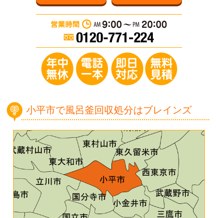
営業時間：AM 9:0
年中無休／電
小平市で風呂釜回収処分はブレインズ