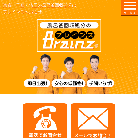
東京・千葉・埼玉の風呂釜回収処分は
ブレインズへお任せ！
東京/埼玉/千葉
即日出張！
電話でお問合せ
メールでお