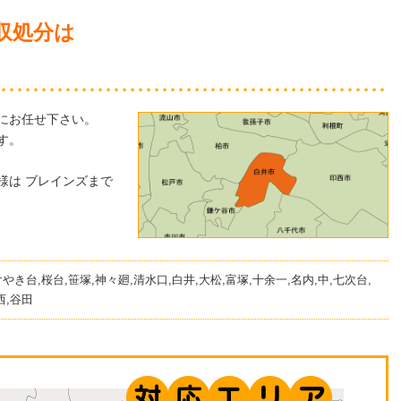
収処分は
にお任せ下さい。
す。
様は ブレインズまで
けやき台,桜台,笹塚,神々廻,清水口,白井,大松,富塚,十余一,名内,中,七次台,
西,谷田