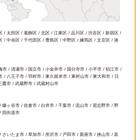
区
太田区
葛飾区
北区
江東区
品川区
渋谷区
新宿区
区
中央区
千代田区
豊島区
中野区
練馬区
文京区
港
梅市
清瀬市
国立市
小金井市
国分寺市
小平市
狛江市
市
八王子市
羽村市
東久留米市
東村山市
東大和市
日
三鷹市
武蔵野市
武蔵村山市
鎌ヶ谷市
佐倉市
白井市
千葉市
流山市
習志野市
野
四街道市
さいたま市
草加市
所沢市
戸田市
新座市
挟山市
富