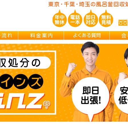
玉/千葉/神奈川の 風呂釜撤去・取外し・処分・引越し片付け・遺品整理
ご依頼の流れ
料金案内
よくある