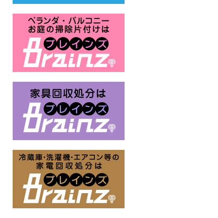
ベランダ・バルコニー・お庭の掃
家具回収処分はBrainz-ブレイ
冷蔵庫・洗濯機・エアコン等の家