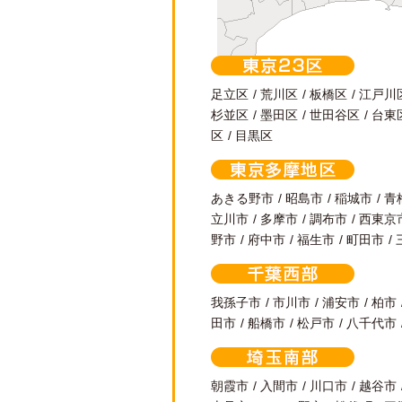
東京23区
足立区
荒川区
板橋区
江戸川
杉並区
墨田区
世田谷区
台東
区
目黒区
東京多摩地区
あきる野市
昭島市
稲城市
青
立川市
多摩市
調布市
西東京
野市
府中市
福生市
町田市
千葉西部
我孫子市
市川市
浦安市
柏市
田市
船橋市
松戸市
八千代市
埼玉南部
朝霞市
入間市
川口市
越谷市