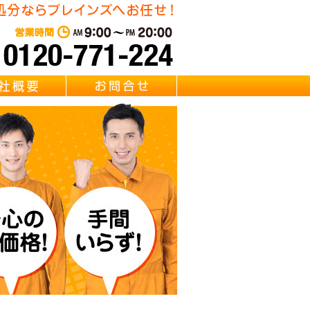
・リサイクル Brainz 取扱い 【風呂釜・浴槽・給湯器・バスタブ
東京・千葉・埼玉の風呂釜回
営業時間：AM 9:00～PM 20:0
質問
会社概要
お問合せ