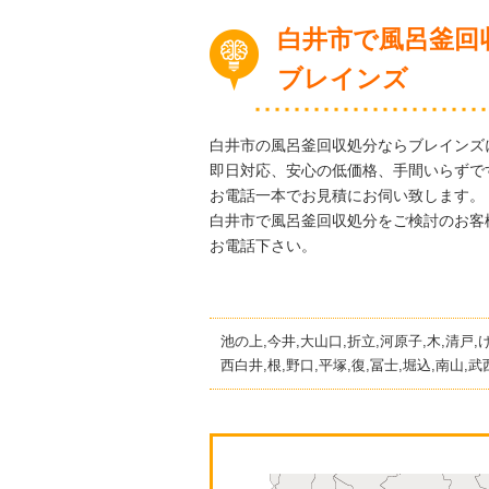
白井市で風呂釜回
ブレインズ
白井市の風呂釜回収処分ならブレインズ
即日対応、安心の低価格、手間いらずで
お電話一本でお見積にお伺い致します。
白井市で風呂釜回収処分をご検討のお客
お電話下さい。
池の上,今井,大山口,折立,河原子,木,清戸,
西白井,根,野口,平塚,復,冨士,堀込,南山,武