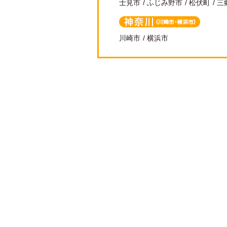
士見市
ふじみ野市
松伏町
三
神奈川（川崎
川崎市
横浜市