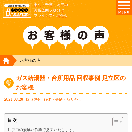
東京・千葉・埼玉の
東京/埼玉/千葉/神奈川の 風呂釜撤去・取外し・処
風呂釜回収処分は
ブレインズへお任せ！
HOME
お客様の声
ガス給湯器・台所用品 回収事例 足立区の
お客様
2021.03.28
回収処分
,
解体・分解・取り外し
目次
プロの素早い作業で撤去いたします。