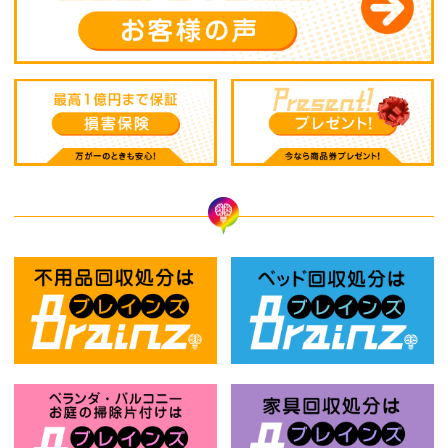
不用品回収処分はBrainz-ブレインズ
ベ