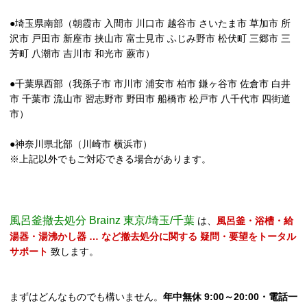
●埼玉県南部（朝霞市 入間市 川口市 越谷市 さいたま市 草加市 所
沢市 戸田市 新座市 挟山市 富士見市 ふじみ野市 松伏町 三郷市 三
芳町 八潮市 吉川市 和光市 蕨市）
●千葉県西部（我孫子市 市川市 浦安市 柏市 鎌ヶ谷市 佐倉市 白井
市 千葉市 流山市 習志野市 野田市 船橋市 松戸市 八千代市 四街道
市）
●神奈川県北部（川崎市 横浜市）
※上記以外でもご対応できる場合があります。
風呂釜撤去処分 Brainz 東京/埼玉/千葉
は、
風呂釜・浴槽・給
湯器・湯沸かし器 … など撤去処分に関する 疑問・要望をトータル
サポート
致します。
まずはどんなものでも構いません。
年中無休 9:00～20:00・電話一