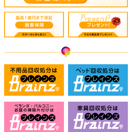
不用品回収処分はBrainz-ブレインズ
ベ