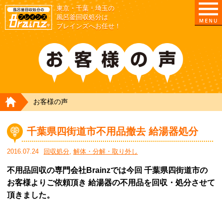
東京・千葉・埼玉の
東京/埼玉/千葉/神奈川の 風呂釜撤去・取外し・処
風呂釜回収処分は
ブレインズへお任せ！
HOME
お客様の声
千葉県四街道市不用品撤去 給湯器処分
2016.07.24
回収処分
,
解体・分解・取り外し
不用品回収の専門会社Brainzでは今回 千葉県四街道市の
お客様よりご依頼頂き 給湯器の不用品を回収・処分させて
頂きました。