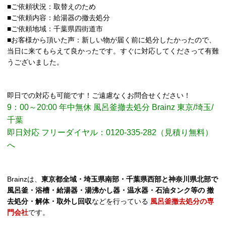
■ご依頼状況：取替えのため
■ご依頼内容：給湯器の撤去処分
■ご依頼地域：千葉県四街道市
■お客様から頂いた声：新しい物が届く前に処分したかったので、
当日に来てもらえて良かったです。すぐに対応してくださって有難
うございました。
即日での対応も可能です！ご遠慮なくお問合せください！
9：00～20:00 年中無休 風呂釜撤去処分 Brainz 東京/埼玉/
千葉
即日対応 フリーダイヤル：0120-335-282（見積り無料）
へ
Brainzは、
東京都全域・埼玉県南部・千葉県西部と神奈川県北部で
風呂釜・浴槽・給湯器・湯沸かし器・温水器・石油タンク等の 撤
去処分・解体・取外し回収
などを行っている
風呂釜撤去処分の専
門会社
です。