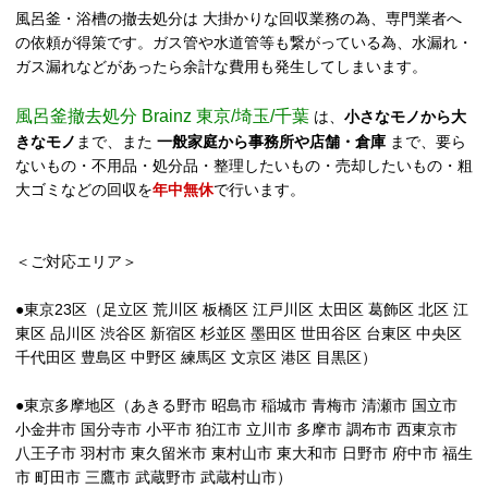
風呂釜・浴槽の撤去処分は 大掛かりな回収業務の為、専門業者へ
の依頼が得策です。ガス管や水道管等も繋がっている為、水漏れ・
ガス漏れなどがあったら余計な費用も発生してしまいます。
風呂釜撤去処分 Brainz 東京/埼玉/千葉
は、
小さなモノから大
きなモノ
まで、また
一般家庭から事務所や店舗・倉庫
まで、要ら
ないもの・不用品・処分品・整理したいもの・売却したいもの・粗
大ゴミなどの回収を
年中無休
で行います。
＜ご対応エリア＞
●東京23区（足立区 荒川区 板橋区 江戸川区 太田区 葛飾区 北区 江
東区 品川区 渋谷区 新宿区 杉並区 墨田区 世田谷区 台東区 中央区
千代田区 豊島区 中野区 練馬区 文京区 港区 目黒区）
●東京多摩地区（あきる野市 昭島市 稲城市 青梅市 清瀬市 国立市
小金井市 国分寺市 小平市 狛江市 立川市 多摩市 調布市 西東京市
八王子市 羽村市 東久留米市 東村山市 東大和市 日野市 府中市 福生
市 町田市 三鷹市 武蔵野市 武蔵村山市）