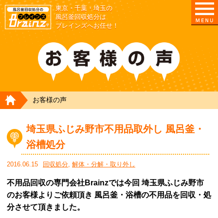
東京・千葉・埼玉の
東京/埼玉/千葉/神奈川の 風呂釜撤去・取外し・処
風呂釜回収処分は
ブレインズへお任せ！
HOME
お客様の声
埼玉県ふじみ野市不用品取外し 風呂釜・
浴槽処分
2016.06.15
回収処分
,
解体・分解・取り外し
不用品回収の専門会社Brainzでは今回 埼玉県ふじみ野市
のお客様よりご依頼頂き 風呂釜・浴槽の不用品を回収・処
分させて頂きました。