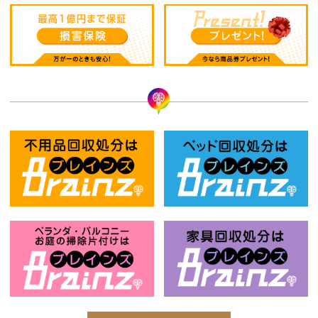
不用品回収処分はBrainz-ブレインズ
ベ
ベランダ・バルコニー・お庭の掃除片付け
家