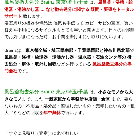
風呂釜撤去処分 Brainz 東京/埼玉/千葉
は、
風呂釜・浴槽・給
湯器・湯沸かし器 … など撤去処分に関する 疑問・要望をトータル
サポート
致します。
浴室周りの機器や備品は 湿気も手伝って カビ・サビの宝庫。買い
替えや不用になるサイクルもとても早いと聞きます。日々のお掃除
でお気づきになった時、お手間を掛けずに引取りに伺います。
Brainzは、
東京都全域・埼玉県南部・千葉県西部と神奈川県北部で
風呂釜・浴槽・給湯器・湯沸かし器・温水器・石油タンク等の 撤
去処分・解体・取外し回収
などを行っている
風呂釜撤去処分の専
門会社
です。
風呂釜撤去処分 Brainz 東京/埼玉/千葉
は、
小さなモノから大
きなモノ
まで、また
一般家庭から事務所や店舗・倉庫
まで、要ら
ないもの・不用品・処分品・整理したいもの・売却したいもの・粗
大ゴミなどの回収を
年中無休
で行います。
「すぐに見積り（査定）に来て欲しい」