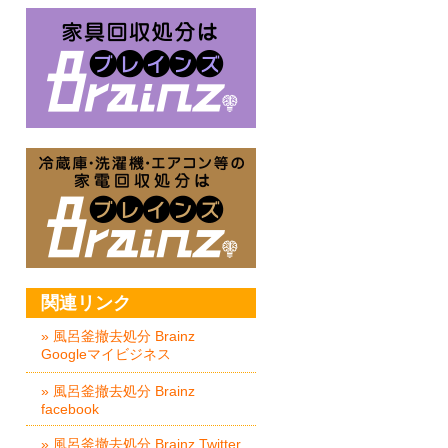
家具回収処分はBrainz-ブレイ
冷蔵庫・洗濯機・エアコン等の家
関連リンク
» 風呂釜撤去処分 Brainz
Googleマイビジネス
» 風呂釜撤去処分 Brainz
facebook
» 風呂釜撤去処分 Brainz Twitter