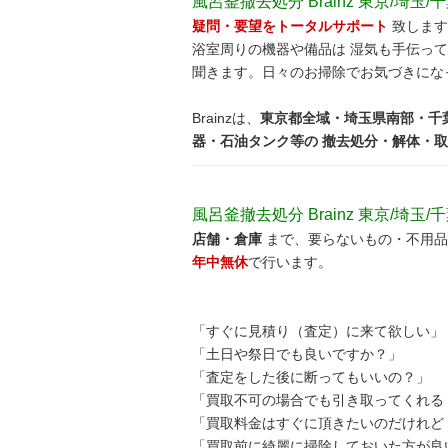
風呂釜撤去処分 Brainz 東京/埼玉/
疑問・要望をトータルサポート
致します
浴室周りの機器や備品は 湿気も手伝っ
聞きます。日々のお掃除でお気づきにな
Brainzは、
東京都全域・埼玉県南部・千
器・石油タンク等の 撤去処分・解体・
風呂釜撤去処分 Brainz 東京/埼玉/
店舗・倉庫
まで、要らないもの・不用品
年中無休
で行います。
「すぐに見積り（査定）に来て欲しい」
「土日や祭日でも良いですか？」
「査定をした後に断ってもいいの？」
「買取不可の場合でも引き取ってくれる
「買取料金はすぐに頂きたいのだけれど 
「買取前に綺麗に掃除しておいた方が良