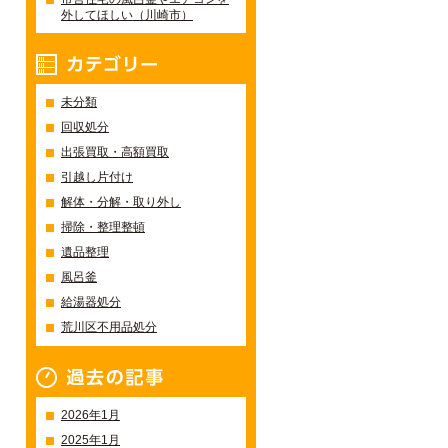
外してほしい（川崎市）
カテゴリー
未分類
回収処分
出張買取・高額買取
引越し片付け
解体・分解・取り外し
掃除・整理整頓
遺品整理
風呂釜
給湯器処分
荒川区不用品処分
過去の記事一覧
2026年1月
2025年1月