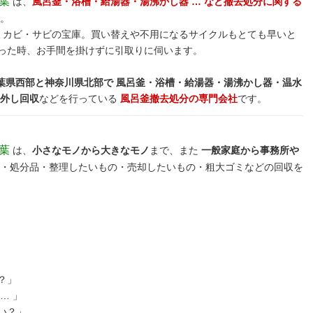
千葉
は、
風呂釜・浴槽・給湯器・湯沸かし器 … など撤去処分に関する
。
て カビ・サビの宝庫。買い替えや不用になるサイクルもとても早いと
った時、お手間を掛けずに引取りに伺います。
葉県西部と神奈川県北部で 風呂釜・浴槽・給湯器・湯沸かし器・温水
取外し回収
などを行っている
風呂釜撤去処分の専門会社
です。
千葉
は、
小さなモノから大きなモノ
まで、また
一般家庭から事務所や
・処分品・整理したいもの・売却したいもの・粗大ゴミなどの回収を
？」
… 」
い？」