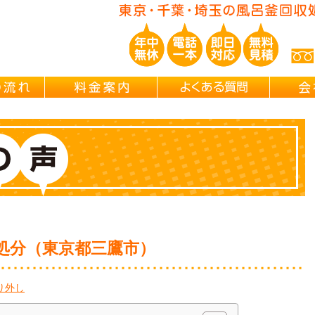
玉/千葉/神奈川の 風呂釜撤去・取外し・処分・引越し片付け・遺品整理
ご依頼の流れ
料金案内
よくある
処分（東京都三鷹市）
り外し