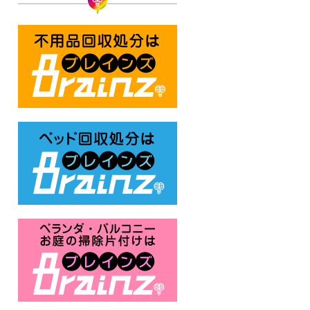
不用品回収処分はBrainz-ブレ
ベッド回収処分はBrainz-ブレ
ベランダ・バルコニー・お庭の掃