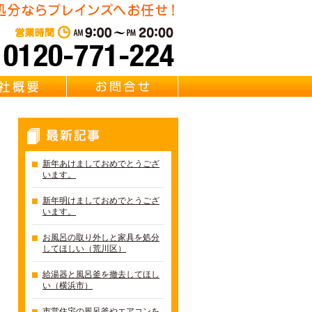
・リサイクル Brainz 取扱い 【風呂釜・浴槽・給湯器・バスタブ
東京・千葉・埼玉の風呂釜回
営業時間：AM 9:00～PM 20:0
質問
会社概要
お問合せ
最新記事
新年あけましておめでとうござ
います。
新年明けましておめでとうござ
います。
お風呂の取り外しと家具を処分
してほしい（荒川区）
給湯器と風呂釜を撤去してほし
い（横浜市）
市営住宅の風呂釜やエアコンを