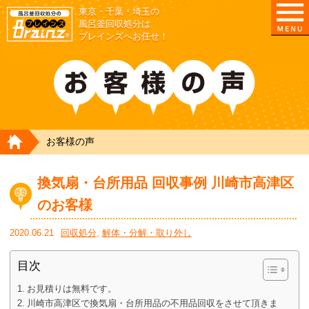
東京・千葉・埼玉の
東京/埼玉/千葉/神奈川の 風呂釜撤去・取外し・処
風呂釜回収処分は
ブレインズへお任せ！
HOME
お客様の声
換気扇・台所用品 回収事例 川崎市高津区
のお客様
2020.06.21
回収処分
,
解体・分解・取り外し
目次
お見積りは無料です。
川崎市高津区で換気扇・台所用品の不用品回収をさせて頂きま