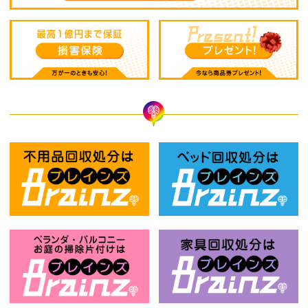
不用品回収処分はBrainz-ブレインズ
ベ