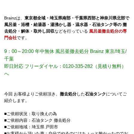
Brainzは、
東京都全域・埼玉県南部・千葉県西部と神奈川県北部で
風呂釜・浴槽・給湯器・湯沸かし器・温水器・石油タンク等の 撤
去処分・解体・取外し回収
などを行っている
風呂釜撤去処分の専
門会社
です。
9：00～20:00 年中無休 風呂釜撤去処分 Brainz 東京/埼玉/
千葉
即日対応 フリーダイヤル：0120-335-282（見積り無料）
へ
今回 お客様よりご依頼頂き、
撤去処分
した
石油タンク
についてご
紹介します。
■ご依頼状況：取り換えの為
■ご依頼内容：石油タンク 撤去処分
■ご依頼地域：埼玉県 戸田市
■お客様から頂いた声：自分でやるのにはちょっと怖かったのでお