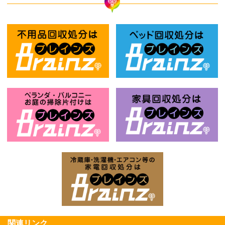
不用品回収処分はBrainz-ブレインズ
ベ
ベランダ・バルコニー・お庭の掃除片付け
家
家電回収処分はBrai
関連リンク