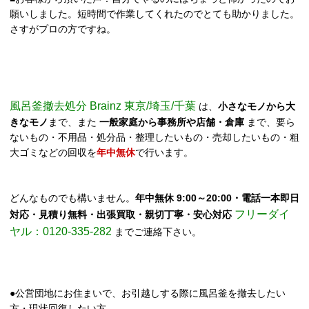
願いしました。短時間で作業してくれたのでとても助かりました。
さすがプロの方ですね。
風呂釜撤去処分 Brainz 東京/埼玉/千葉
は、
小さなモノから大
きなモノ
まで、また
一般家庭から事務所や店舗・倉庫
まで、要ら
ないもの・不用品・処分品・整理したいもの・売却したいもの・粗
大ゴミなどの回収を
年中無休
で行います。
どんなものでも構いません。
年中無休 9:00～20:00・電話一本即日
フリーダイ
対応・見積り無料・出張買取・親切丁寧・安心対応
ヤル：0120-335-282
までご連絡下さい。
●公営団地にお住まいで、お引越しする際に風呂釜を撤去したい
方・現状回復したい方