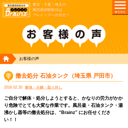
東京・千葉・埼玉の
東京/埼玉/千葉/神奈川の 風呂釜撤去・取外し・処
風呂釜回収処分は
ブレインズへお任せ！
HOME
お客様の声
撤去処分 石油タンク（埼玉県 戸田市）
2016.02.20
解体・分解・取り外し
ご自分で解体・処分しようとすると、かなりの労力がかか
り危険でとても大変な作業です。風呂釜・石油タンク・湯
沸かし器等の撤去処分は、“Brainz” にお任せくださ
い！！