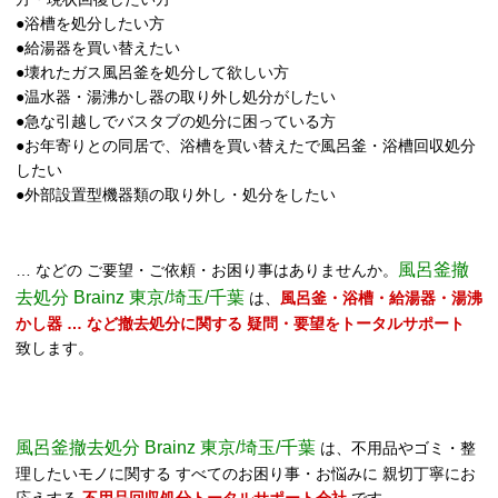
●浴槽を処分したい方
●給湯器を買い替えたい
●壊れたガス風呂釜を処分して欲しい方
●温水器・湯沸かし器の取り外し処分がしたい
●急な引越しでバスタブの処分に困っている方
●お年寄りとの同居で、浴槽を買い替えたで風呂釜・浴槽回収処分
したい
●外部設置型機器類の取り外し・処分をしたい
風呂釜撤
… などの ご要望・ご依頼・お困り事はありませんか。
去処分 Brainz 東京/埼玉/千葉
は、
風呂釜・浴槽・給湯器・湯沸
かし器 … など撤去処分に関する 疑問・要望をトータルサポート
致します。
風呂釜撤去処分 Brainz 東京/埼玉/千葉
は、不用品やゴミ・整
理したいモノに関する すべてのお困り事・お悩みに 親切丁寧にお