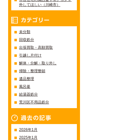
外してほしい（川崎市）
カテゴリー
未分類
回収処分
出張買取・高額買取
引越し片付け
解体・分解・取り外し
掃除・整理整頓
遺品整理
風呂釜
給湯器処分
荒川区不用品処分
過去の記事一覧
2026年1月
2025年1月