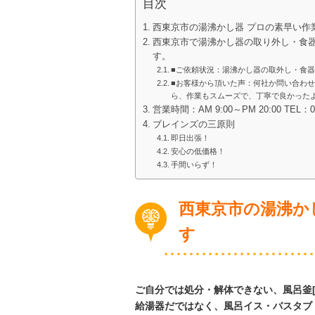
目次
西東京市の湯沸かし器 プロの素早い作
西東京市で湯沸かし器の取り外し・食
す。
■ご依頼状況：湯沸かし器の取外し・食
■お客様から頂いた声：何社か問い合わ
ら、作業もスムーズで、丁寧で良かった
営業時間：AM 9:00～PM 20:00 TEL：
ブレインズの三原則
即日出張！
安心の低価格！
手間いらず！
西東京市の湯沸か
す
ご自分では処分・解体できない、風呂釜[
給湯器だではなく、風呂イス・バスタブ