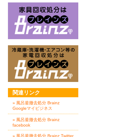
家具回収処分はBrainz-ブレイ
冷蔵庫・洗濯機・エアコン等の家
関連リンク
» 風呂釜撤去処分 Brainz
Googleマイビジネス
» 風呂釜撤去処分 Brainz
facebook
» 風呂釜撤去処分 Brainz Twitter