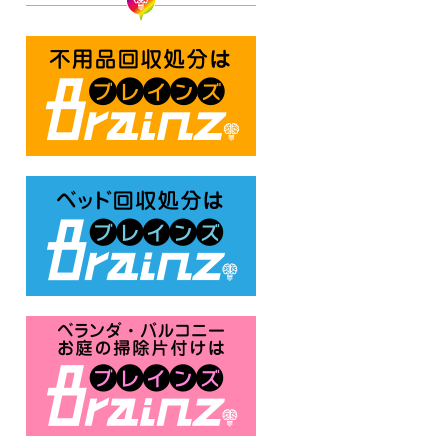
不用品回収処分はBrainz-ブレ
ベッド回収処分はBrainz-ブレ
ベランダ・バルコニー・お庭の掃