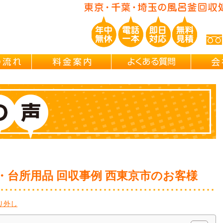
玉/千葉/神奈川の 風呂釜撤去・取外し・処分・引越し片付け・遺品整理
ご依頼の流れ
料金案内
よくある
・台所用品 回収事例 西東京市のお客様
り外し