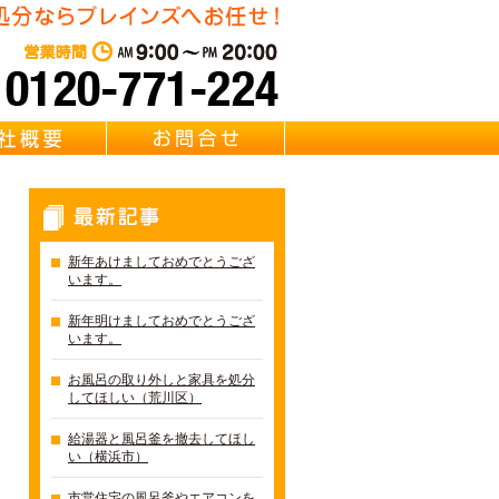
・リサイクル Brainz 取扱い 【風呂釜・浴槽・給湯器・バスタブ
東京・千葉・埼玉の風呂釜回
営業時間：AM 9:00～PM 20:0
質問
会社概要
お問合せ
最新記事
新年あけましておめでとうござ
います。
新年明けましておめでとうござ
います。
お風呂の取り外しと家具を処分
してほしい（荒川区）
給湯器と風呂釜を撤去してほし
い（横浜市）
市営住宅の風呂釜やエアコンを