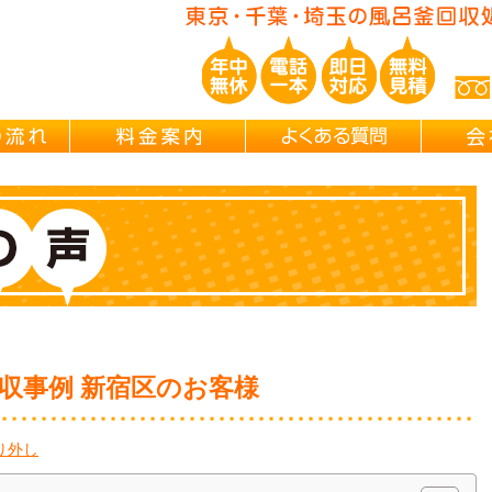
玉/千葉/神奈川の 風呂釜撤去・取外し・処分・引越し片付け・遺品整理
ご依頼の流れ
料金案内
よくある
収事例 新宿区のお客様
り外し