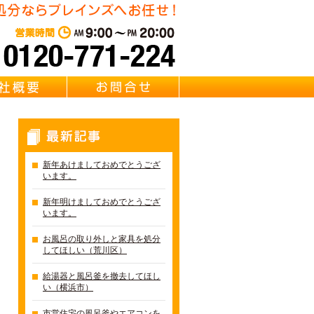
・リサイクル Brainz 取扱い 【風呂釜・浴槽・給湯器・バスタブ
東京・千葉・埼玉の風呂釜回
営業時間：AM 9:00～PM 20:0
質問
会社概要
お問合せ
最新記事
新年あけましておめでとうござ
います。
新年明けましておめでとうござ
います。
お風呂の取り外しと家具を処分
してほしい（荒川区）
給湯器と風呂釜を撤去してほし
い（横浜市）
市営住宅の風呂釜やエアコンを