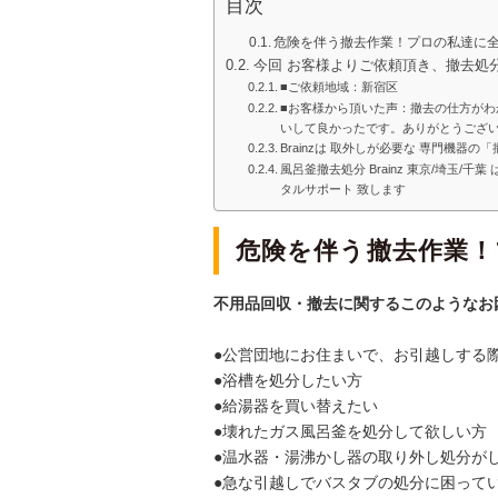
目次
危険を伴う撤去作業！プロの私達に
今回 お客様よりご依頼頂き、撤去処
■ご依頼地域：新宿区
■お客様から頂いた声：撤去の仕方がわ
いして良かったです。ありがとうござ
Brainzは 取外しが必要な 専門機器
風呂釜撤去処分 Brainz 東京/埼玉
タルサポート 致します
危険を伴う撤去作業
不用品回収・撤去に関するこのようなお
●公営団地にお住まいで、お引越しする
●浴槽を処分したい方
●給湯器を買い替えたい
●壊れたガス風呂釜を処分して欲しい方
●温水器・湯沸かし器の取り外し処分が
●急な引越しでバスタブの処分に困って