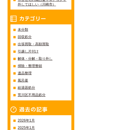
外してほしい（川崎市）
カテゴリー
未分類
回収処分
出張買取・高額買取
引越し片付け
解体・分解・取り外し
掃除・整理整頓
遺品整理
風呂釜
給湯器処分
荒川区不用品処分
過去の記事一覧
2026年1月
2025年1月