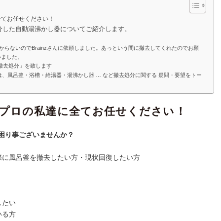
全てお任せください！
分した自動湯沸かし器についてご紹介します。
からないのでBrainzさんに依頼しました。あっという間に撤去してくれたのでお願
いました。
の「撤去処分」を致します
/千葉 は、風呂釜・浴槽・給湯器・湯沸かし器 … など撤去処分に関する 疑問・要望をトー
！プロの私達に全てお任せください！
困り事ございませんか？
際に風呂釜を撤去したい方・現状回復したい方
したい
いる方