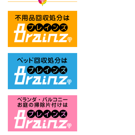
不用品回収処分はBrainz-ブレ
ベッド回収処分はBrainz-ブレ
ベランダ・バルコニー・お庭の掃