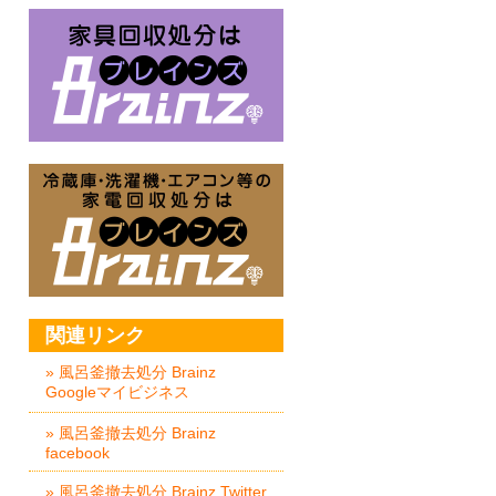
家具回収処分はBrainz-ブレイ
冷蔵庫・洗濯機・エアコン等の家
関連リンク
» 風呂釜撤去処分 Brainz
Googleマイビジネス
» 風呂釜撤去処分 Brainz
facebook
» 風呂釜撤去処分 Brainz Twitter