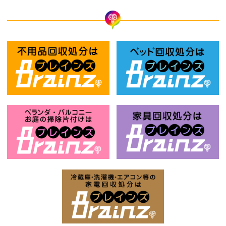
不用品回収処分はBrainz-ブレインズ
ベ
ベランダ・バルコニー・お庭の掃除片付け
家