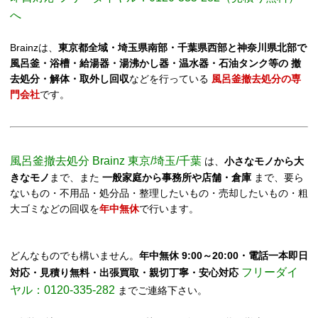
へ
Brainzは、
東京都全域・埼玉県南部・千葉県西部と神奈川県北部で
風呂釜・浴槽・給湯器・湯沸かし器・温水器・石油タンク等の 撤
去処分・解体・取外し回収
などを行っている
風呂釜撤去処分の専
門会社
です。
風呂釜撤去処分 Brainz 東京/埼玉/千葉
は、
小さなモノから大
きなモノ
まで、また
一般家庭から事務所や店舗・倉庫
まで、要ら
ないもの・不用品・処分品・整理したいもの・売却したいもの・粗
大ゴミなどの回収を
年中無休
で行います。
どんなものでも構いません。
年中無休 9:00～20:00・電話一本即日
フリーダイ
対応・見積り無料・出張買取・親切丁寧・安心対応
ヤル：0120-335-282
までご連絡下さい。