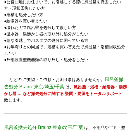
●公営団地にお住まいで、お引越しする際に風呂釜を撤去したい
方・現状回復したい方
●浴槽を処分したい方
●給湯器を買い替えたい
●壊れたガス風呂釜を処分して欲しい方
●温水器・湯沸かし器の取り外し処分がしたい
●急な引越しでバスタブの処分に困っている方
●お年寄りとの同居で、浴槽を買い替えたで風呂釜・浴槽回収処分
したい
●外部設置型機器類の取り外し・処分をしたい
風呂釜撤
… などの ご要望・ご依頼・お困り事はありませんか。
去処分 Brainz 東京/埼玉/千葉
は、
風呂釜・浴槽・給湯器・湯沸
かし器 … など撤去処分に関する 疑問・要望をトータルサポート
致します。
風呂釜撤去処分 Brainz 東京/埼玉/千葉
は、不用品やゴミ・整