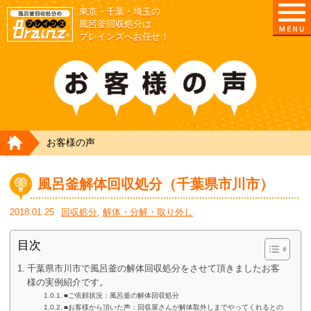
東京・千葉・埼玉の
東京/埼玉/千葉/神奈川の 風呂釜撤去・取外し・処
風呂釜回収処分は
ブレインズへお任せ！
HOME
お客様の声
風呂釜解体回収処分（千葉県市川市）
2018.01.25
回収処分
,
解体・分解・取り外し
目次
千葉県市川市で風呂釜の解体回収処分をさせて頂きましたお客
様の実例紹介です。
■ご依頼状況：風呂釜の解体回収処分
■お客様から頂いた声：回収屋さんが解体取外しまでやってくれるとの