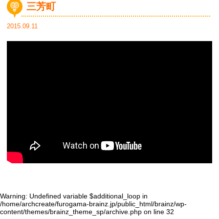
三芳町
2015.09.11
Warning
: Undefined variable $additional_loop in
/home/archcreate/furogama-brainz.jp/public_html/brainz/wp-
content/themes/brainz_theme_sp/archive.php
on line
32