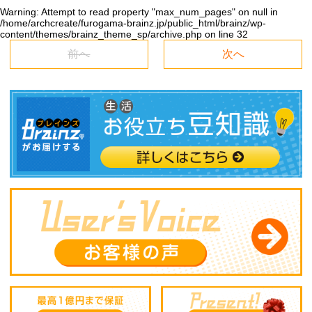
Warning
: Attempt to read property "max_num_pages" on null in
/home/archcreate/furogama-brainz.jp/public_html/brainz/wp-
content/themes/brainz_theme_sp/archive.php
on line
32
前へ
次へ