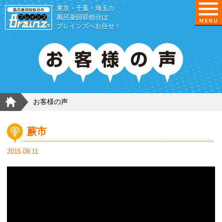
東京・千葉・埼玉の
東京/埼玉/千葉/神奈川の 風呂釜撤去・取外し・処
風呂釜回収処分は
ブレインズへお任せ！
HOME
お客様の声
蕨市
2015.09.11