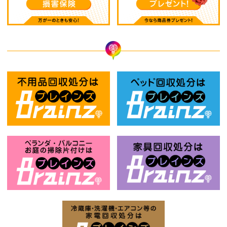
不用品回収処分はBrainz-ブレインズ
ベ
ベランダ・バルコニー・お庭の掃除片付け
家