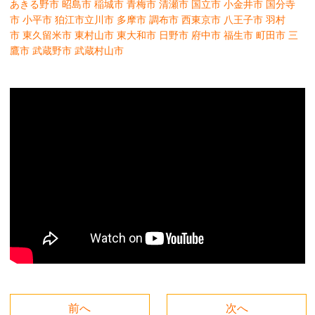
あきる野市
昭島市
稲城市
青梅市
清瀬市
国立市
小金井市
国分寺
市
小平市
狛江市
立川市
多摩市
調布市
西東京市
八王子市
羽村
市
東久留米市
東村山市
東大和市
日野市
府中市
福生市
町田市
三
鷹市
武蔵野市
武蔵村山市
前へ
次へ