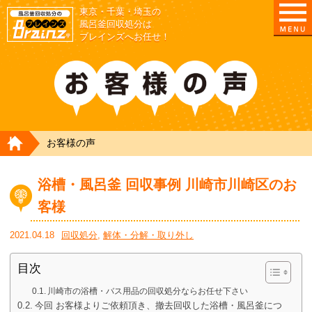
東京・千葉・埼玉の
東京/埼玉/千葉/神奈川の 風呂釜撤去・取外し・処
風呂釜回収処分は
ブレインズへお任せ！
HOME
お客様の声
浴槽・風呂釜 回収事例 川崎市川崎区のお
客様
2021.04.18
回収処分
,
解体・分解・取り外し
目次
川崎市の浴槽・バス用品の回収処分ならお任せ下さい
今回 お客様よりご依頼頂き、撤去回収した浴槽・風呂釜につ