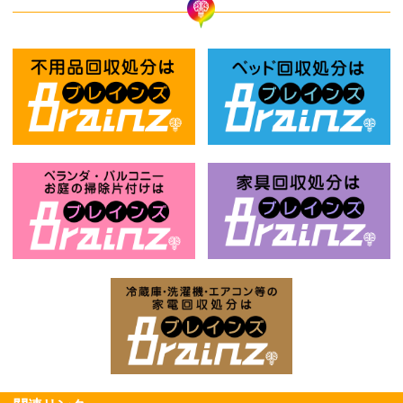
不用品回収処分はBrainz-ブレインズ
ベ
ベランダ・バルコニー・お庭の掃除片付け
家
家電回収処分はBrai