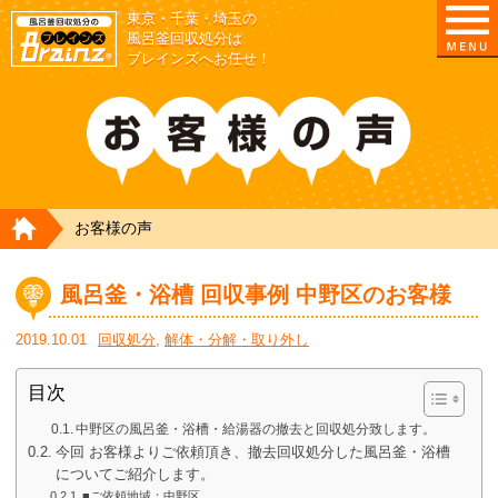
東京・千葉・埼玉の
東京/埼玉/千葉/神奈川の 風呂釜撤去・取外し・処
風呂釜回収処分は
ブレインズへお任せ！
HOME
お客様の声
風呂釜・浴槽 回収事例 中野区のお客様
2019.10.01
回収処分
,
解体・分解・取り外し
目次
中野区の風呂釜・浴槽・給湯器の撤去と回収処分致します。
今回 お客様よりご依頼頂き、撤去回収処分した風呂釜・浴槽
についてご紹介します。
■ご依頼地域：中野区