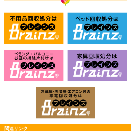
不用品回収処分はBrainz-ブレインズ
ベ
ベランダ・バルコニー・お庭の掃除片付け
家
家電回収処分はBrai
関連リンク