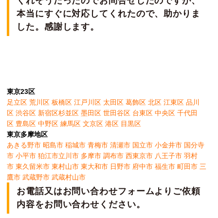
くれそうだったのでお問合せしたのですが、
本当にすぐに対応してくれたので、助かりま
した。感謝します。
東京23区
足立区
荒川区
板橋区
江戸川区
太田区
葛飾区
北区
江東区
品川
区
渋谷区
新宿区
杉並区
墨田区
世田谷区
台東区
中央区
千代田
区
豊島区
中野区
練馬区
文京区
港区
目黒区
東京多摩地区
あきる野市
昭島市
稲城市
青梅市
清瀬市
国立市
小金井市
国分寺
市
小平市
狛江市
立川市
多摩市
調布市
西東京市
八王子市
羽村
市
東久留米市
東村山市
東大和市
日野市
府中市
福生市
町田市
三
鷹市
武蔵野市
武蔵村山市
お電話又はお問い合わせフォームよりご依頼
内容をお問い合わせください。