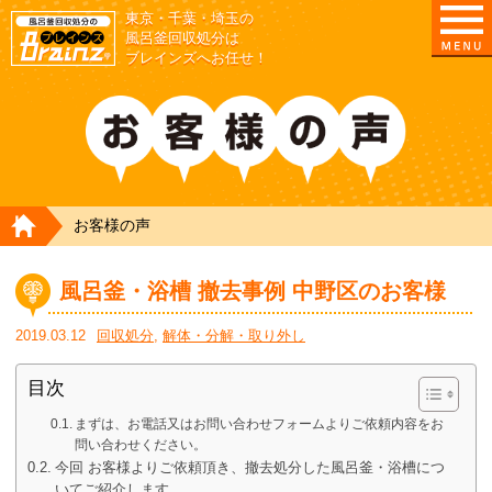
東京・千葉・埼玉の
東京/埼玉/千葉/神奈川の 風呂釜撤去・取外し・処
風呂釜回収処分は
ブレインズへお任せ！
HOME
お客様の声
風呂釜・浴槽 撤去事例 中野区のお客様
2019.03.12
回収処分
,
解体・分解・取り外し
目次
まずは、お電話又はお問い合わせフォームよりご依頼内容をお
問い合わせください。
今回 お客様よりご依頼頂き、撤去処分した風呂釜・浴槽につ
いてご紹介します。