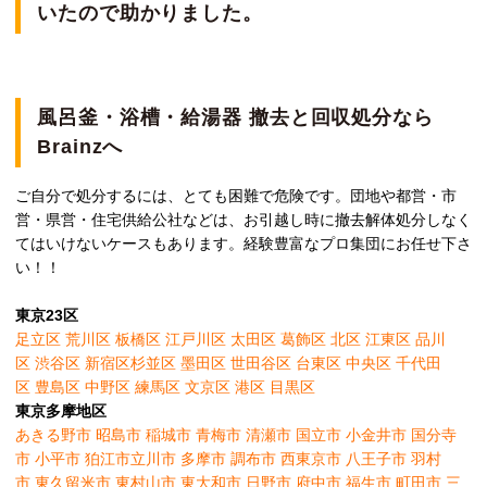
いたので助かりました。
風呂釜・浴槽・給湯器 撤去と回収処分なら
Brainzへ
ご自分で処分するには、とても困難で危険です。団地や都営・市
営・県営・住宅供給公社などは、お引越し時に撤去解体処分しなく
てはいけないケースもあります。経験豊富なプロ集団にお任せ下さ
い！！
東京23区
足立区
荒川区
板橋区
江戸川区
太田区
葛飾区
北区
江東区
品川
区
渋谷区
新宿区
杉並区
墨田区
世田谷区
台東区
中央区
千代田
区
豊島区
中野区
練馬区
文京区
港区
目黒区
東京多摩地区
あきる野市
昭島市
稲城市
青梅市
清瀬市
国立市
小金井市
国分寺
市
小平市
狛江市
立川市
多摩市
調布市
西東京市
八王子市
羽村
市
東久留米市
東村山市
東大和市
日野市
府中市
福生市
町田市
三