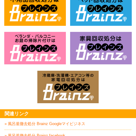
不用品回収処分はBrainz-ブレインズ
ベ
ベランダ・バルコニー・お庭の掃除片付け
家
家電回収処分はBrai
関連リンク
» 風呂釜撤去処分 Brainz Googleマイビジネス
» 風呂釜撤去処分 Brainz facebook